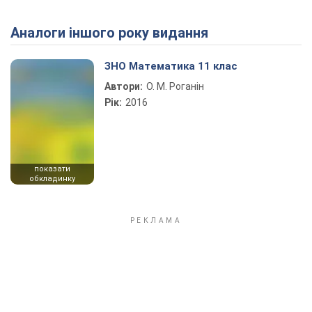
Аналоги іншого року видання
Play Video
ЗНО Математика 11 клас
Автори:
О. М. Роганін
Рік:
2016
показати
обкладинку