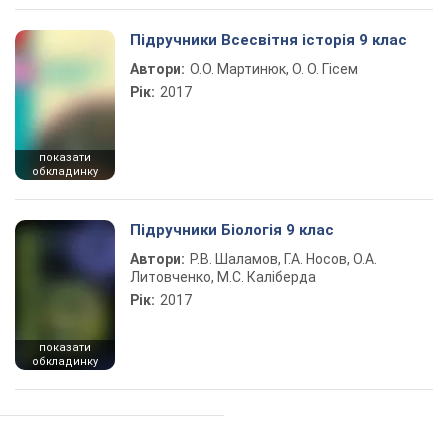
Підручники Всесвітня історія 9 клас
Автори:
О.О. Мартинюк, О. О. Гісем
Рік:
2017
показати
обкладинку
Підручники Біологія 9 клас
Автори:
Р.В. Шаламов, Г.А. Носов, О.А.
Литовченко, М.С. Каліберда
Рік:
2017
показати
обкладинку