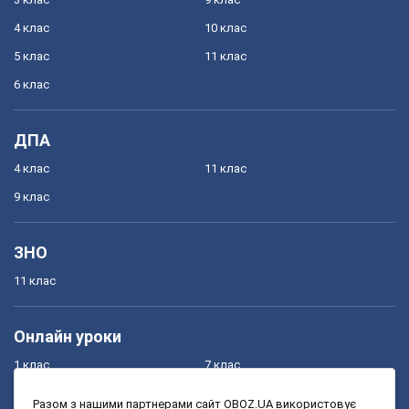
4 клас
10 клас
5 клас
11 клас
6 клас
ДПА
4 клас
11 клас
9 клас
ЗНО
11 клас
Онлайн уроки
1 клас
7 клас
2 клас
8 клас
Разом з нашими партнерами сайт OBOZ.UA використовує