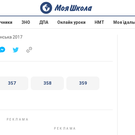
учники
ЗНО
ДПА
Онлайн уроки
НМТ
Моя їдаль
инська 2017
357
358
359