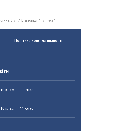
стина 3
Відповіді
Тест 1
Політика конфіденційності
віти
10 клас
11 клас
10 клас
11 клас