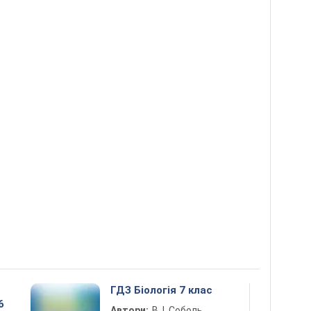
ГДЗ Біологія 7 клас
6
Автори:
В. І. Соболь