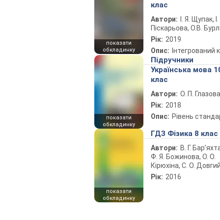
клас
Автори:
І. Я. Щупак, І.
Піскарьова, О.В. Бур
Рік:
2019
показати
обкладинку
Опис:
Інтегрований 
Підручники
Українська мова 1
клас
Автори:
О. П. Глазов
Рік:
2018
Опис:
Рівень станда
показати
обкладинку
ГДЗ Фізика 8 клас
Автори:
В. Г. Бар’яхт
Ф. Я. Божинова, О. О.
Кірюхіна, С. О. Довги
Рік:
2016
показати
обкладинку