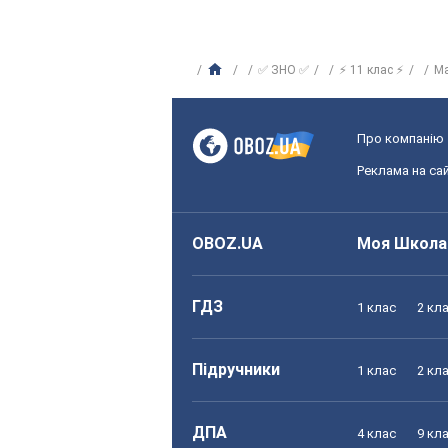
✅ ЗНО ✅
⚡ 11 клас ⚡
М
Про компанію
Реклама на сай
OBOZ.UA
Моя Школа
ГДЗ
1 клас
2 кл
Підручники
1 клас
2 кл
ДПА
4 клас
9 кл