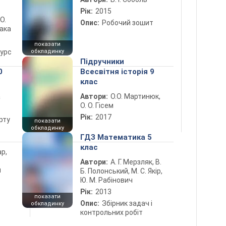
Рік:
2015
 О.
Опис:
Робочий зошит
лака
показати
курс
обкладинку
Підручники
0
Всесвітня історія 9
клас
а
Автори:
О.О. Мартинюк,
О. О. Гісем
Рік:
2017
рту
показати
обкладинку
ГДЗ Математика 5
клас
ар,
Автори:
А. Г. Мерзляк, В.
й
Б. Полонський, М. С. Якір,
Ю. М. Рабінович
Рік:
2013
показати
Опис:
Збірник задач і
обкладинку
контрольних робіт