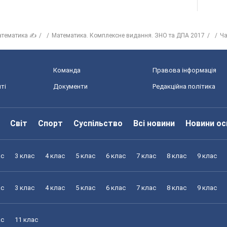
атематика ✍
Математика. Комплексне видання. ЗНО та ДПА 2017
Ча
Команда
Правова інформація
ті
Документи
Редакційна політика
Світ
Спорт
Суспільство
Всі новини
Новини ос
ас
3 клас
4 клас
5 клас
6 клас
7 клас
8 клас
9 клас
ас
3 клас
4 клас
5 клас
6 клас
7 клас
8 клас
9 клас
ас
11 клас