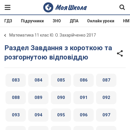
ГДЗ
Підручники
ЗНО
ДПА
Онлайн уроки
НМ
Математика 11 клас Ю. О. Захарійченко 2017
Раздел Завдання з короткою та
розгорнутою відповіддю
083
084
085
086
087
088
089
090
091
092
093
094
095
096
097