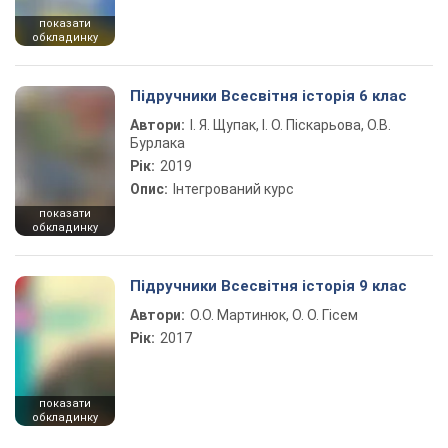
показати
обкладинку
Підручники Всесвітня історія 6 клас
Автори:
І. Я. Щупак, І. О. Піскарьова, О.В.
Бурлака
Рік:
2019
Опис:
Інтегрований курс
показати
обкладинку
Підручники Всесвітня історія 9 клас
Автори:
О.О. Мартинюк, О. О. Гісем
Рік:
2017
показати
обкладинку