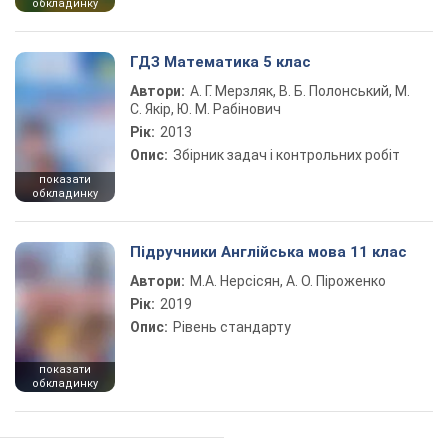
обкладинку
ГДЗ Математика 5 клас
Автори:
А. Г. Мерзляк, В. Б. Полонський, М.
С. Якір, Ю. М. Рабінович
Рік:
2013
Опис:
Збірник задач і контрольних робіт
показати
обкладинку
Підручники Англійська мова 11 клас
Автори:
М.А. Нерсісян, А. О. Піроженко
Рік:
2019
Опис:
Рівень стандарту
показати
обкладинку