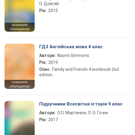
О. Довгий
Рік:
2015
показати
обкладинку
ГДЗ Англійська мова 4 клас
Автори:
Naomi Simmons
Рік:
2019
Опис:
Family and Friends 4 workbook 2nd
edition
показати
обкладинку
Підручники Всесвітня історія 9 клас
Автори:
О.О. Мартинюк, О. О. Гісем
Рік:
2017