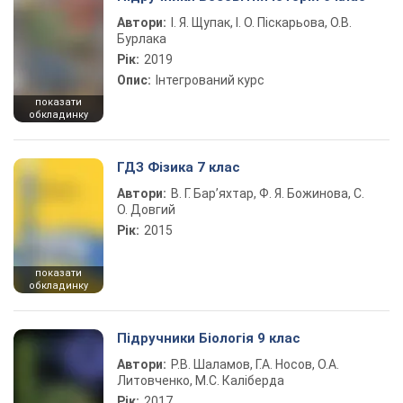
Автори:
І. Я. Щупак, І. О. Піскарьова, О.В.
Бурлака
Рік:
2019
Опис:
Інтегрований курс
показати
обкладинку
ГДЗ Фізика 7 клас
Автори:
В. Г. Бар’яхтар, Ф. Я. Божинова, С.
О. Довгий
Рік:
2015
показати
обкладинку
Підручники Біологія 9 клас
Автори:
Р.В. Шаламов, Г.А. Носов, О.А.
Литовченко, М.С. Каліберда
Рік:
2017