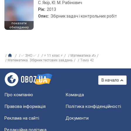
С. Якір, Ю. М. Рабінович
Рік:
2013
Опис:
Збірник задач і контрольних робіт
показати
обкладинку
✅ ЗНО ✅
⚡ 11 клас ⚡
Математика ✍
Математика. Збірник тестових завдань
Тема 42
В начало
Про компанію
Команда
Правова інформація
Політика конфіденційності
Реклама на сайті
Документи
Редакційна політика