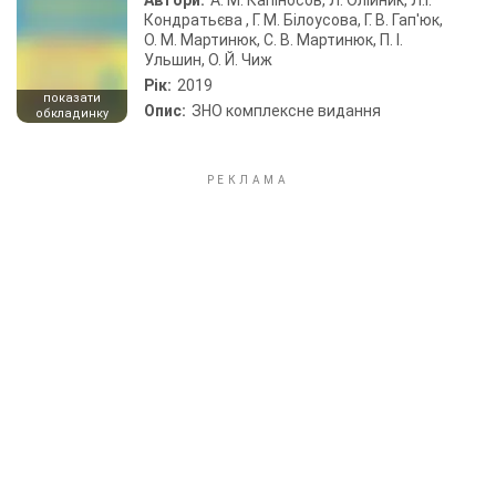
Автори:
А. М. Капіносов, Л. Олійник, Л.І.
Кондратьєва , Г. М. Білоусова, Г. В. Гап'юк,
О. М. Мартинюк, С. В. Мартинюк, П. І.
Ульшин, О. Й. Чиж
Рік:
2019
показати
Опис:
ЗНО комплексне видання
обкладинку