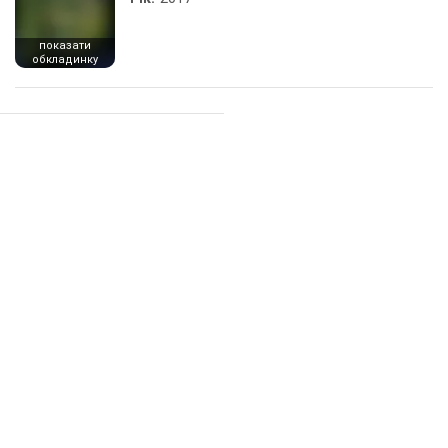
показати
обкладинку