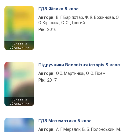
ГДЗ Фізика 8 клас
Автори:
В. Г. Бар’яхтар, Ф. Я. Божинова, О.
О. Кірюхіна, С. О. Довгий
Рік:
2016
показати
обкладинку
Підручники Всесвітня історія 9 клас
Автори:
О.О. Мартинюк, О. О. Гісем
Рік:
2017
показати
обкладинку
ГДЗ Математика 5 клас
Автори:
А. Г. Мерзляк, В. Б. Полонський, М.