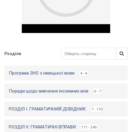
у
Розділи
Play Video
Програма ЗНО з німецької мови
4 - 6
Поради щодо вивчення іноземних мов
6 - 7
РОЗДІЛ І. ГРАМАТИЧНИЙ ДОВІДНИК
7 - 110
РОЗДІЛ ІІ. ГРАМАТИЧНІ ВПРАВИ
111 - 246