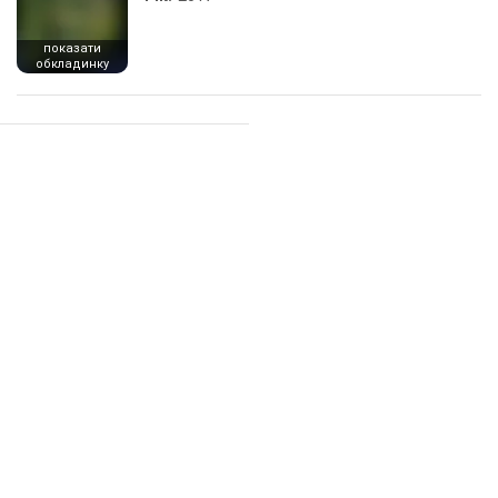
показати
обкладинку