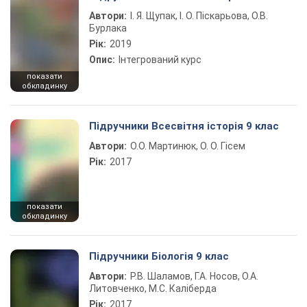
Автори:
І. Я. Щупак, І. О. Піскарьова, О.В.
Бурлака
Рік:
2019
Опис:
Інтегрований курс
показати
обкладинку
Підручники Всесвітня історія 9 клас
Автори:
О.О. Мартинюк, О. О. Гісем
Рік:
2017
показати
обкладинку
Підручники Біологія 9 клас
Автори:
Р.В. Шаламов, Г.А. Носов, О.А.
Литовченко, М.С. Каліберда
Рік:
2017