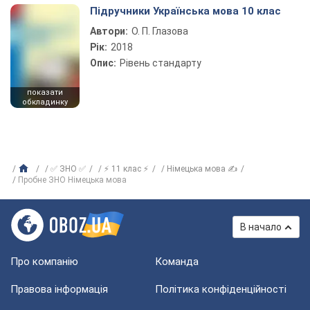
Підручники Українська мова 10 клас
Автори:
О. П. Глазова
Рік:
2018
Опис:
Рівень стандарту
показати
обкладинку
✅ ЗНО ✅
⚡ 11 клас ⚡
Німецька мова ✍
Пробне ЗНО Німецька мова
В начало
Про компанію
Команда
Правова інформація
Політика конфіденційності