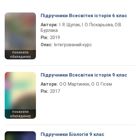
Підручники Всесвітня історія 6 клас
Автори:
І. Я. Щупак, І. О. Піскарьова, О.В.
Бурлака
Рік:
2019
Опис:
Інтегрований курс
показати
обкладинку
Підручники Всесвітня історія 9 клас
Автори:
О.О. Мартинюк, О. О. Гісем
Рік:
2017
показати
обкладинку
Підручники Біологія 9 клас