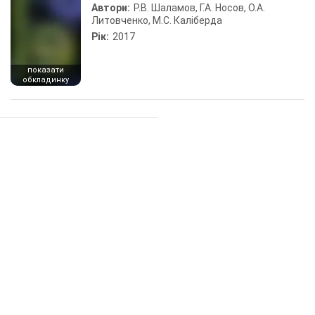
Автори:
Р.В. Шаламов, Г.А. Носов, О.А.
Литовченко, М.С. Каліберда
Рік:
2017
показати
обкладинку