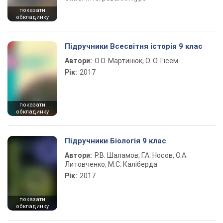
показати
обкладинку
Підручники Всесвітня історія 9 клас
Автори:
О.О. Мартинюк, О. О. Гісем
Рік:
2017
показати
обкладинку
Підручники Біологія 9 клас
Автори:
Р.В. Шаламов, Г.А. Носов, О.А.
Литовченко, М.С. Каліберда
Рік:
2017
показати
обкладинку