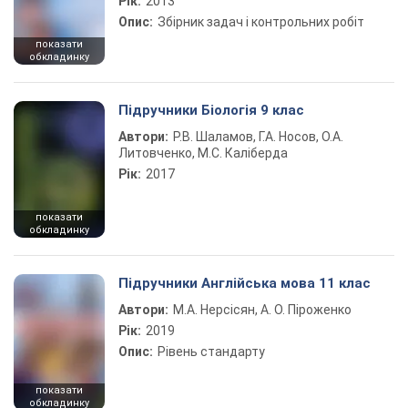
Рік:
2013
Опис:
Збірник задач і контрольних робіт
показати
обкладинку
Підручники Біологія 9 клас
Автори:
Р.В. Шаламов, Г.А. Носов, О.А.
Литовченко, М.С. Каліберда
Рік:
2017
показати
обкладинку
Підручники Англійська мова 11 клас
Автори:
М.А. Нерсісян, А. О. Піроженко
Рік:
2019
Опис:
Рівень стандарту
показати
обкладинку