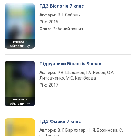
ГДЗ Біологія 7 клас
Автори:
В. І. Соболь
Рік:
2015
Опис:
Робочий зошит
показати
обкладинку
Підручники Біологія 9 клас
Автори:
Р.В. Шаламов, Г.А. Носов, О.А.
Литовченко, М.С. Каліберда
Рік:
2017
показати
обкладинку
ГДЗ Фізика 7 клас
Автори:
В. Г. Бар’яхтар, Ф. Я. Божинова, С.
О. Довгий