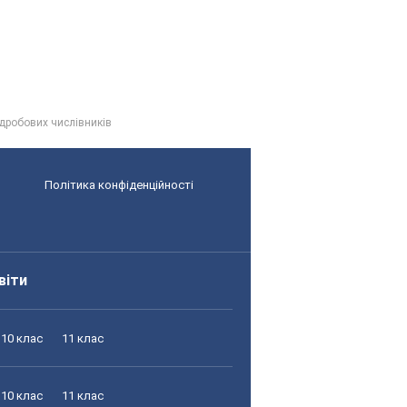
 дробових числівників
Політика конфіденційності
віти
10 клас
11 клас
10 клас
11 клас