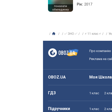
Рік:
2017
показати
обкладинку
✅ ЗНО ✅
⚡ 11 клас ⚡
Ук
Про компанію
Реклама на сай
OBOZ.UA
Моя Школа
ГДЗ
1 клас
2 кл
Підручники
1 клас
2 кл