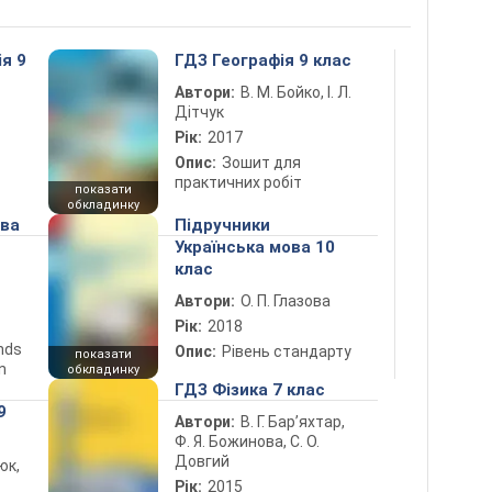
ія 9
ГДЗ Географія 9 клас
Автори:
В. М. Бойко, І. Л.
Дітчук
Рік:
2017
Опис:
Зошит для
практичних робіт
показати
обкладинку
ова
Підручники
Українська мова 10
клас
Автори:
О. П. Глазова
Рік:
2018
ends
Опис:
Рівень стандарту
показати
n
обкладинку
ГДЗ Фізика 7 клас
9
Автори:
В. Г. Бар’яхтар,
Ф. Я. Божинова, С. О.
Довгий
юк,
Рік:
2015