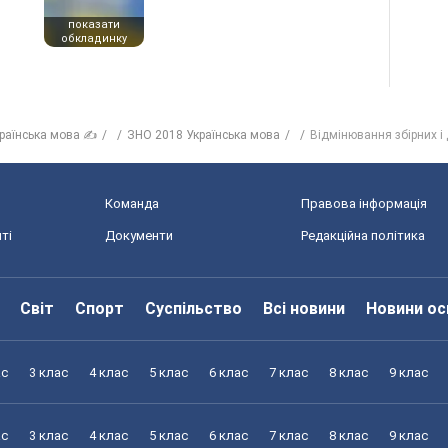
показати
обкладинку
раїнська мова ✍
ЗНО 2018 Українська мова
Відмінювання збірних і
Команда
Правова інформація
ті
Документи
Редакційна політика
Світ
Спорт
Суспільство
Всі новини
Новини ос
ас
3 клас
4 клас
5 клас
6 клас
7 клас
8 клас
9 клас
ас
3 клас
4 клас
5 клас
6 клас
7 клас
8 клас
9 клас