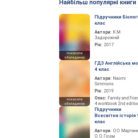
Найбільш популярні книги
Підручники Біолог
клас
Автори:
К.М.
Задорожній
Рік:
2017
показати
обкладинку
ГДЗ Англійська м
4 клас
Автори:
Naomi
Simmons
Рік:
2019
Опис:
Family and Fri
показати
4 workbook 2nd editio
обкладинку
Підручники
Всесвітня історія 
клас
Автори:
О.О. Мартин
О. О. Гісем