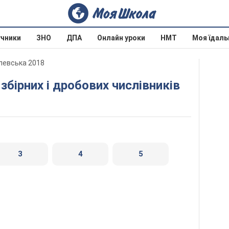
учники
ЗНО
ДПА
Онлайн уроки
НМТ
Моя їдаль
илевська 2018
збірних і дробових числівників
3
4
5