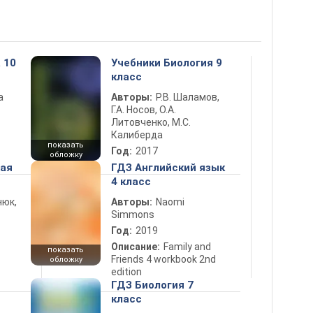
 10
Учебники Биология 9
класс
а
Авторы:
Р.В. Шаламов,
Г.А. Носов, О.А.
Литовченко, М.С.
Калиберда
показать
Год:
2017
обложку
ная
ГДЗ Английский язык
4 класс
нюк,
Авторы:
Naomi
Simmons
Год:
2019
Описание:
Family and
показать
Friends 4 workbook 2nd
обложку
edition
ГДЗ Биология 7
класс