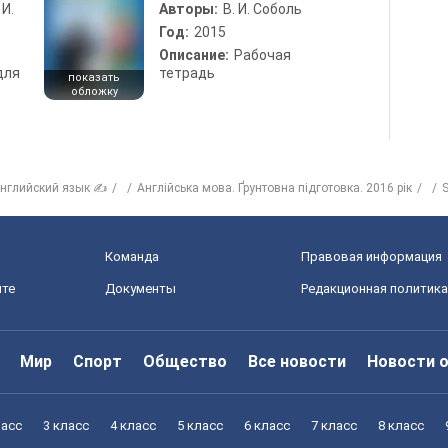
 И.
Авторы:
В. И. Соболь
Год:
2015
Описание:
Рабочая
для
тетрадь
показать
обложку
нглийский язык ✍
Англійська мова. Ґрунтовна підготовка. 2016 рік
S
Команда
Правовая информация
йте
Документы
Редакционная политика
Мир
Спорт
Общество
Все новости
Новости 
ласс
3 класс
4 класс
5 класс
6 класс
7 класс
8 класс