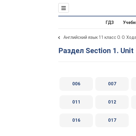
ГДЗ
Учебн
Английский язык 11 класс О. О. Ход
Раздел Section 1. Unit
006
007
011
012
016
017