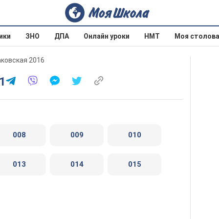
ики
ЗНО
ДПА
Онлайн уроки
НМТ
Моя столов
аковская 2016
 1
008
009
010
013
014
015