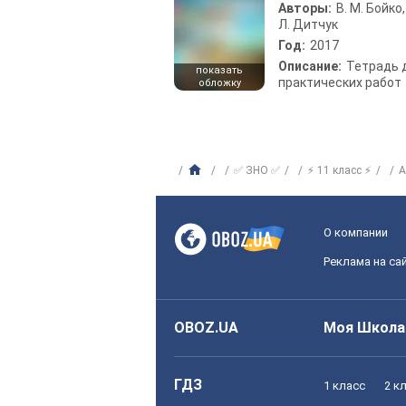
Авторы:
В. М. Бойко,
Л. Дитчук
Год:
2017
Описание:
Тетрадь 
показать
практических работ
обложку
✅ ЗНО ✅
⚡ 11 класс ⚡
А
О компании
Реклама на са
OBOZ.UA
Моя Школа
ГДЗ
1 класс
2 к