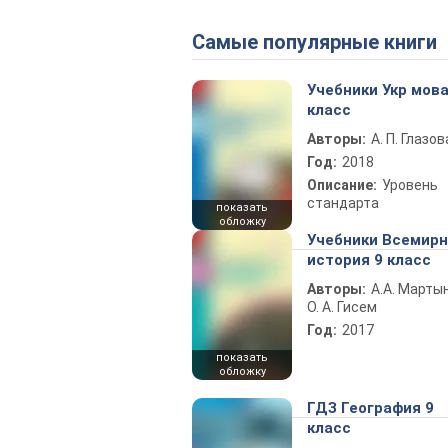
Самые популярные книги
Учебники Укр мова
класс
Авторы:
А. П. Глазов
Год:
2018
Описание:
Уровень
стандарта
показать
обложку
Учебники Всемир
история 9 класс
Авторы:
А.А. Марты
О. А. Гисем
Год:
2017
показать
обложку
ГДЗ География 9
класс