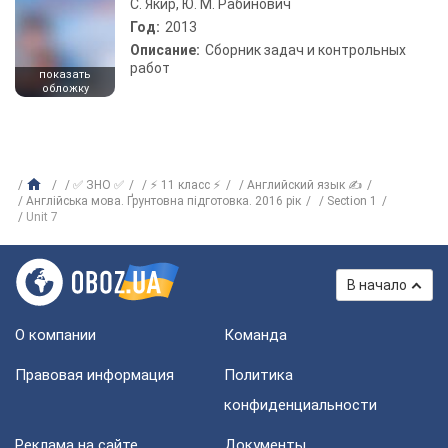
С. Якир, Ю. М. Рабинович
Год:
2013
Описание:
Сборник задач и контрольных
работ
показать
обложку
✅ ЗНО ✅
⚡ 11 класс ⚡
Английский язык ✍
Англійська мова. Ґрунтовна підготовка. 2016 рік
Section 1
Unit 7
В начало
О компании
Команда
Правовая информация
Политика
конфиденциальности
Реклама на сайте
Документы