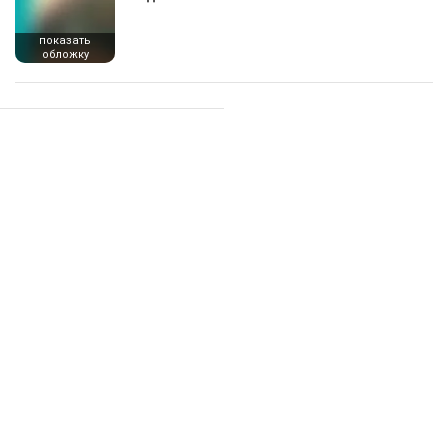
показать
обложку