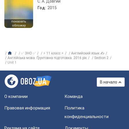
С. А. Довгий
Год:
2015
показать
обложку
✅ ЗНО ✅
⚡ 11 класс ⚡
Английский язык ✍
Англійська мова. Ґрунтовна підготовка. 2016 рік
Section 2
Unit 1
В начало
О компании
Команда
Правовая информация
Политика
конфиденциальности
Реклама на сайте
Документы