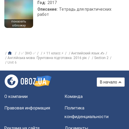
Год:
2017
Описание:
Тетрадь для практических
работ
показать
обложку
✅ ЗНО ✅
⚡ 11 класс ⚡
Английский язык ✍
Англійська мова. Ґрунтовна підготовка. 2016 рік
Section 2
Unit 6
В начало
О компании
Команда
Правовая информация
Политика
конфиденциальности
Реклама на сайте
Документы