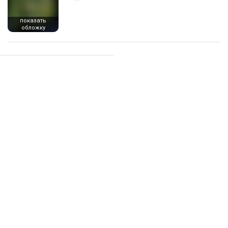
показать
обложку