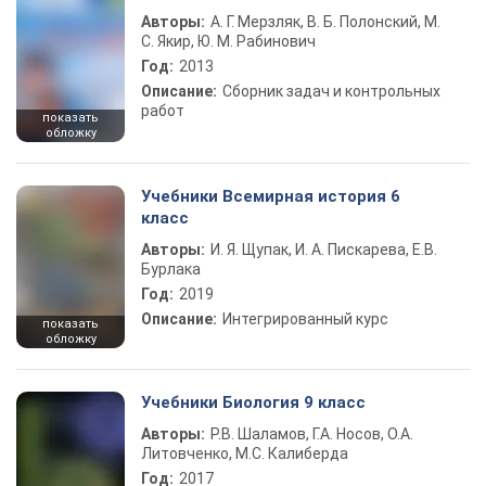
Авторы:
А. Г. Мерзляк, В. Б. Полонский, М.
С. Якир, Ю. М. Рабинович
Год:
2013
Описание:
Сборник задач и контрольных
работ
показать
обложку
Учебники Всемирная история 6
класс
Авторы:
И. Я. Щупак, И. А. Пискарева, Е.В.
Бурлака
Год:
2019
Описание:
Интегрированный курс
показать
обложку
Учебники Биология 9 класс
Авторы:
Р.В. Шаламов, Г.А. Носов, О.А.
Литовченко, М.С. Калиберда
Год:
2017