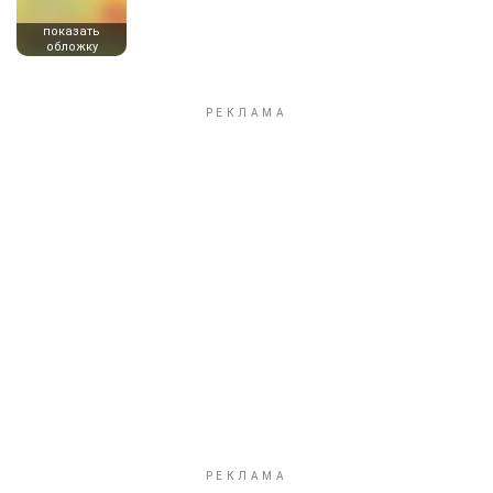
показать
обложку