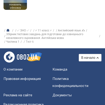
показать
обложку
✅ ЗНО ✅
⚡ 11 класс ⚡
Английский язык ✍
Збірник тестових завдань для підготовки до зовнішнього
незалежного оцінювання. Англійська мова.
Частина 1
Тест 6
В начало
О компании
Команда
Правовая информация
Политика
конфиденциальности
Реклама на сайте
Документы
Редакционная политика