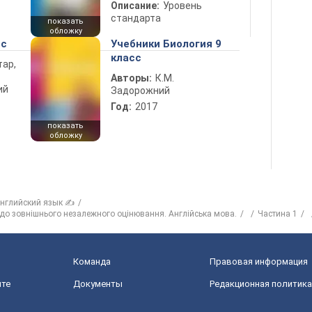
Описание:
Уровень
стандарта
показать
обложку
сс
Учебники Биология 9
класс
тар,
Авторы:
К.М.
ий
Задорожний
Год:
2017
показать
обложку
нглийский язык ✍
 до зовнішнього незалежного оцінювання. Англійська мова.
Частина 1
Команда
Правовая информация
йте
Документы
Редакционная политика