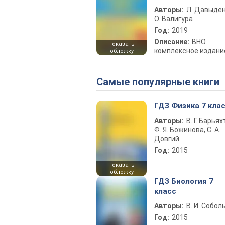
Авторы:
Л. Давыден
О. Валигура
Год:
2019
Описание:
ВНО
показать
комплексное издани
обложку
Самые популярные книги
ГДЗ Физика 7 кла
Авторы:
В. Г. Барьях
Ф. Я. Божинова, С. А.
Довгий
Год:
2015
показать
обложку
ГДЗ Биология 7
класс
Авторы:
В. И. Собол
Год:
2015