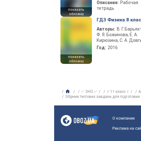
Описание:
Рабочая
тетрадь
показать
обложку
ГДЗ Физика 8 кла
Авторы:
В. Г. Барьях
Ф. Я. Божинова, Е. А.
Кирюхина, С. А. Довг
Год:
2016
показать
обложку
✅ ЗНО ✅
⚡ 11 класс ⚡
А
Збірник тестових завдань для підготовки
О компании
Реклама на са