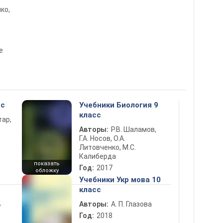
ко,
е
сс
Учебники Биология 9
класс
тар,
Авторы:
Р.В. Шаламов,
Г.А. Носов, О.А.
Литовченко, М.С.
Калиберда
показать
Год:
2017
обложку
Учебники Укр мова 10
класс
ь
Авторы:
А. П. Глазова
Год:
2018