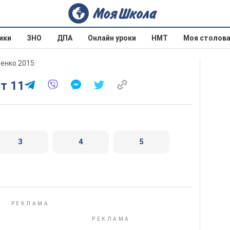
ики
ЗНО
ДПА
Онлайн уроки
НМТ
Моя столов
денко 2015
ст 11
3
4
5