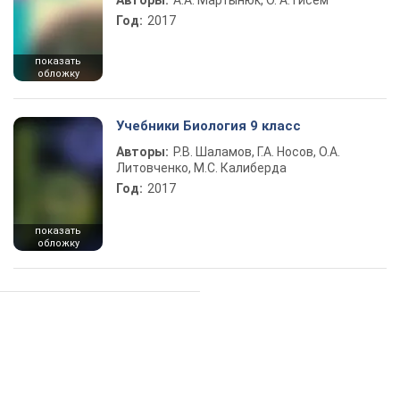
Авторы:
А.А. Мартынюк, О. А. Гисем
Год:
2017
показать
обложку
Учебники Биология 9 класс
Авторы:
Р.В. Шаламов, Г.А. Носов, О.А.
Литовченко, М.С. Калиберда
Год:
2017
показать
обложку