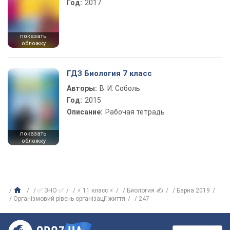
Год:
2017
показать
обложку
ГДЗ Биология 7 класс
Авторы:
В. И. Соболь
Год:
2015
Описание:
Рабочая тетрадь
показать
обложку
✅ ЗНО ✅
⚡ 11 класс ⚡
Биология ✍
Барна 2019
Організмовий рівень організації життя
247