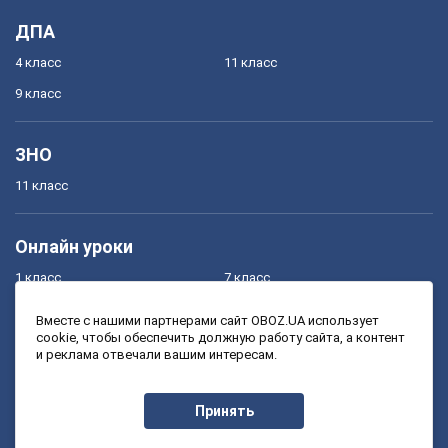
ДПА
4 класс
11 класс
9 класс
ЗНО
11 класс
Онлайн уроки
1 класс
7 класс
2 класс
8 класс
Вместе с нашими партнерами сайт OBOZ.UA использует
cookie, чтобы обеспечить должную работу сайта, а контент
3 класс
9 класс
и реклама отвечали вашим интересам.
4 класс
10 класс
5 класс
11 класс
Принять
6 класс