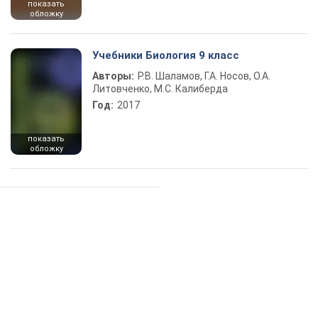
показать
обложку
Учебники Биология 9 класс
Авторы:
Р.В. Шаламов, Г.А. Носов, О.А.
Литовченко, М.С. Калиберда
Год:
2017
показать
обложку