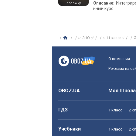
Описание:
Интегрир
обложку
нный курс
✅ ЗНО ✅
⚡ 11 класс ⚡
Ф
О компании
Реклама на са
OBOZ.UA
Моя Школа
ГДЗ
1 класс
2 к
Учебники
1 класс
2 к