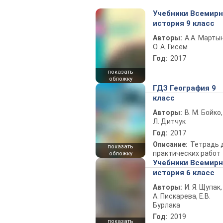
Учебники Всемир
история 9 класс
Авторы:
А.А. Марты
О. А. Гисем
Год:
2017
показать
обложку
ГДЗ География 9
класс
Авторы:
В. М. Бойко,
Л. Дитчук
Год:
2017
Описание:
Тетрадь 
показать
практических работ
обложку
Учебники Всемир
история 6 класс
Авторы:
И. Я. Щупак,
А. Пискарева, Е.В.
Бурлака
Год:
2019
показать