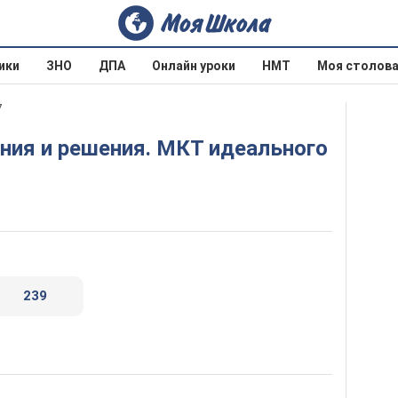
ики
ЗНО
ДПА
Онлайн уроки
НМТ
Моя столов
7
239