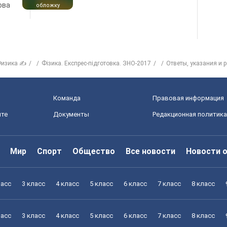
ова
обложку
изика ✍
Фізика. Експрес-підготовка. ЗНО-2017
Ответы, указания и 
Команда
Правовая информация
йте
Документы
Редакционная политика
Мир
Спорт
Общество
Все новости
Новости 
ласс
3 класс
4 класс
5 класс
6 класс
7 класс
8 класс
ласс
3 класс
4 класс
5 класс
6 класс
7 класс
8 класс