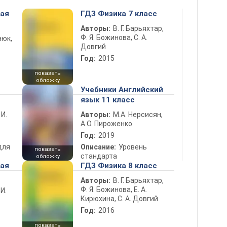
ная
ГДЗ Физика 7 класс
Авторы:
В. Г. Барьяхтар,
Ф. Я. Божинова, С. А.
нюк,
Довгий
Год:
2015
показать
обложку
Учебники Английский
язык 11 класс
 И.
Авторы:
М.А. Нерсисян,
А.О. Пироженко
Год:
2019
для
Описание:
Уровень
показать
стандарта
обложку
ная
ГДЗ Физика 8 класс
Авторы:
В. Г. Барьяхтар,
Ф. Я. Божинова, Е. А.
 И.
Кирюхина, С. А. Довгий
Год:
2016
показать