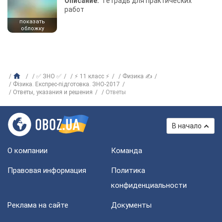
Описание:
Тетрадь для практических
работ
показать
обложку
✅ ЗНО ✅
⚡ 11 класс ⚡
Физика ✍
Фізика. Експрес-підготовка. ЗНО-2017
Ответы, указания и решения
Ответы
В начало
О компании
Команда
Правовая информация
Политика
конфиденциальности
Реклама на сайте
Документы