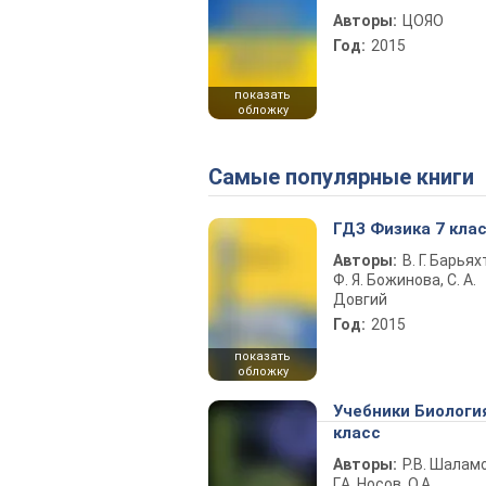
Авторы:
ЦОЯО
Год:
2015
показать
обложку
Самые популярные книги
ГДЗ Физика 7 кла
Авторы:
В. Г. Барьях
Ф. Я. Божинова, С. А.
Довгий
Год:
2015
показать
обложку
Учебники Биологи
класс
Авторы:
Р.В. Шаламо
Г.А. Носов, О.А.