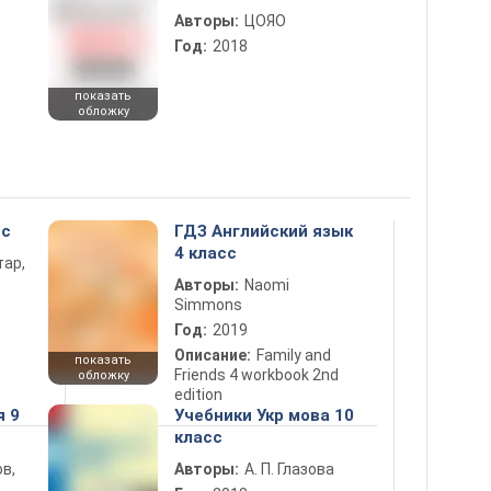
Авторы:
ЦОЯО
Год:
2018
показать
обложку
сс
ГДЗ Английский язык
4 класс
тар,
Авторы:
Naomi
Simmons
Год:
2019
Описание:
Family and
показать
Friends 4 workbook 2nd
обложку
edition
я 9
Учебники Укр мова 10
класс
в,
Авторы:
А. П. Глазова