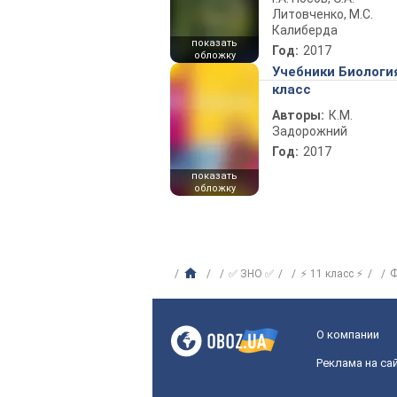
Литовченко, М.С.
Калиберда
показать
Год:
2017
обложку
Учебники Биологи
класс
Авторы:
К.М.
Задорожний
Год:
2017
показать
обложку
✅ ЗНО ✅
⚡ 11 класс ⚡
Ф
О компании
Реклама на са