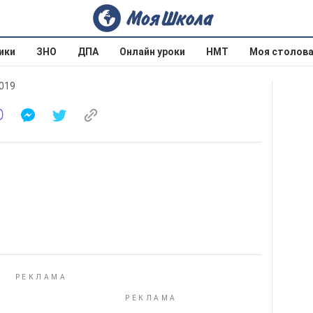
ики
ЗНО
ДПА
Онлайн уроки
НМТ
Моя столов
019