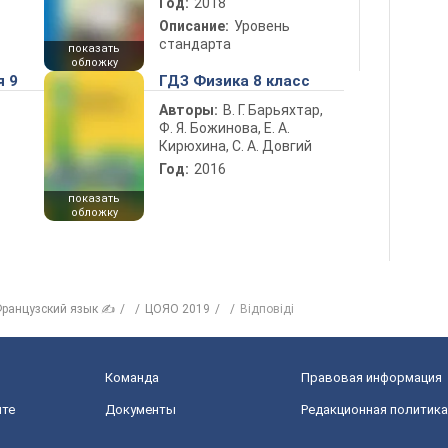
Год:
2018
Описание:
Уровень
стандарта
показать
обложку
я 9
ГДЗ Физика 8 класс
Авторы:
В. Г. Барьяхтар,
Ф. Я. Божинова, Е. А.
Кирюхина, С. А. Довгий
Год:
2016
показать
обложку
ранцузский язык ✍
ЦОЯО 2019
Відповіді
Команда
Правовая информация
йте
Документы
Редакционная политика