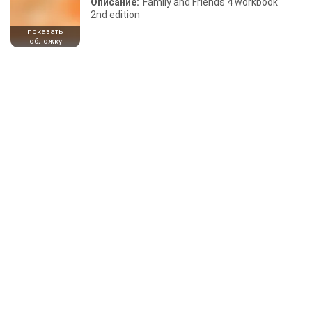
Описание:
Family and Friends 4 workbook
2nd edition
показать
обложку