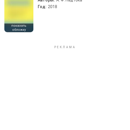
Авторы:
А. Ф. Надтока
Год:
2018
показать
обложку