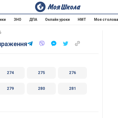
ики
ЗНО
ДПА
Онлайн уроки
НМТ
Моя столов
6
Вираження
274
275
276
279
280
281