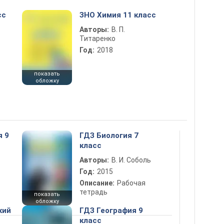
сс
ЗНО Химия 11 класс
Авторы:
В. П.
Титаренко
Год:
2018
показать
обложку
я 9
ГДЗ Биология 7
класс
Авторы:
В. И. Соболь
Год:
2015
Описание:
Рабочая
тетрадь
показать
обложку
кий
ГДЗ География 9
класс