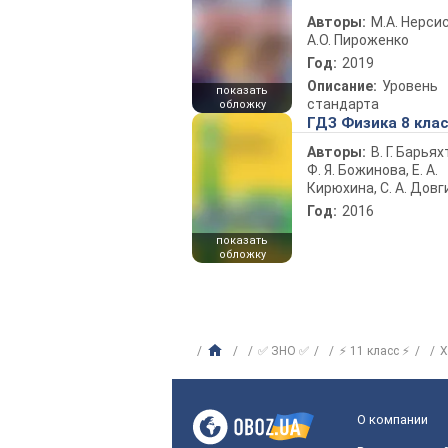
Авторы:
М.А. Нерсис
А.О. Пироженко
Год:
2019
Описание:
Уровень
показать
стандарта
обложку
ГДЗ Физика 8 кла
Авторы:
В. Г. Барьях
Ф. Я. Божинова, Е. А.
Кирюхина, С. А. Довг
Год:
2016
показать
обложку
✅ ЗНО ✅
⚡ 11 класс ⚡
Х
О компании