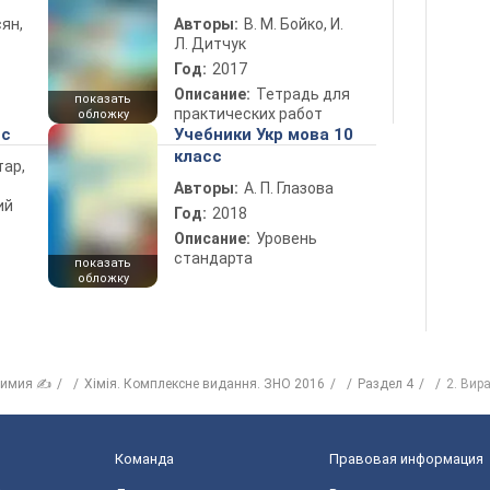
ян,
Авторы:
В. М. Бойко, И.
Л. Дитчук
Год:
2017
Описание:
Тетрадь для
показать
практических работ
обложку
сс
Учебники Укр мова 10
класс
тар,
Авторы:
А. П. Глазова
ий
Год:
2018
Описание:
Уровень
стандарта
показать
обложку
имия ✍
Хімія. Комплексне видання. ЗНО 2016
Раздел 4
2. Вир
Команда
Правовая информация