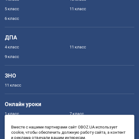
5 класс
11 класс
6 класс
ДПА
4 класс
11 класс
9 класс
ЗНО
11 класс
Онлайн уроки
1 класс
7 класс
2 класс
8 класс
Вместе с нашими партнерами сайт OBOZ.UA использует
cookie, чтобы обеспечить должную работу сайта, а контент
3 класс
9 класс
и реклама отвечали вашим интересам.