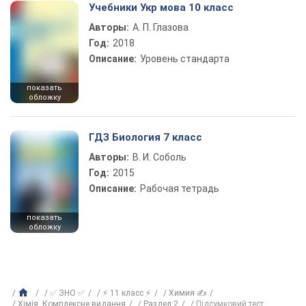
Учебники Укр мова 10 класс
Авторы:
А. П. Глазова
Год:
2018
Описание:
Уровень стандарта
показать
обложку
ГДЗ Биология 7 класс
Авторы:
В. И. Соболь
Год:
2015
Описание:
Рабочая тетрадь
показать
обложку
✅ ЗНО ✅
⚡ 11 класс ⚡
Химия ✍
Хімія. Комплексне видання
Раздел 2
Підсумковий тест