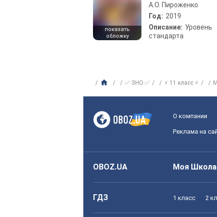
А.О. Пироженко
Год:
2019
Описание:
Уровень
показать
стандарта
обложку
✅ ЗНО ✅
⚡ 11 класс ⚡
М
О компании
Реклама на са
OBOZ.UA
Моя Школа
ГДЗ
1 класс
2 к