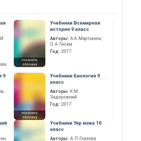
ная
Учебники Всемирная
история 9 класс
 И.
Авторы:
А.А. Мартынюк,
О. А. Гисем
Год:
2017
показать
ова
обложку
я 9
Учебники Биология 9
класс
в,
Авторы:
К.М.
Задорожний
Год:
2017
показать
обложку
кий
Учебники Укр мова 10
класс
ян,
Авторы:
А. П. Глазова