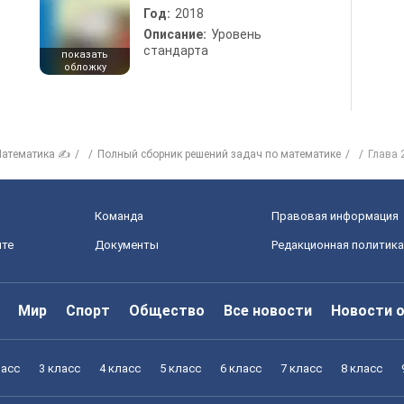
Год:
2018
Описание:
Уровень
стандарта
показать
обложку
атематика ✍
Полный сборник решений задач по математике
Глава 
Команда
Правовая информация
йте
Документы
Редакционная политика
Мир
Спорт
Общество
Все новости
Новости 
ласс
3 класс
4 класс
5 класс
6 класс
7 класс
8 класс