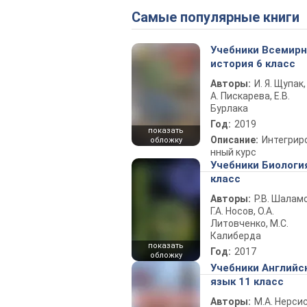
Самые популярные книги
Учебники Всемир
история 6 класс
Авторы:
И. Я. Щупак,
А. Пискарева, Е.В.
Бурлака
Год:
2019
показать
Описание:
Интегрир
обложку
нный курс
Учебники Биологи
класс
Авторы:
Р.В. Шаламо
Г.А. Носов, О.А.
Литовченко, М.С.
Калиберда
показать
Год:
2017
обложку
Учебники Английс
язык 11 класс
Авторы:
М.А. Нерсис