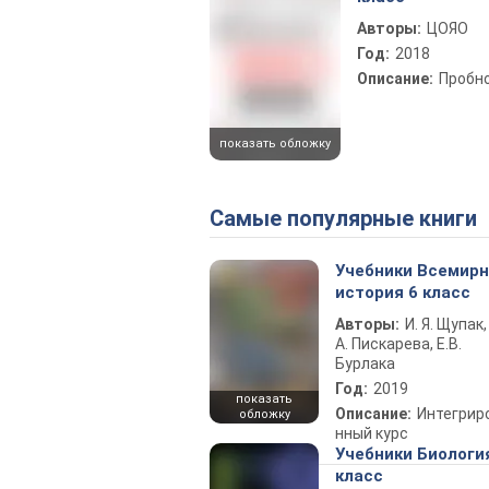
Авторы:
ЦОЯО
Год:
2018
Описание:
Пробн
показать обложку
Самые популярные книги
Учебники Всемир
история 6 класс
Авторы:
И. Я. Щупак,
А. Пискарева, Е.В.
Бурлака
Год:
2019
показать
Описание:
Интегрир
обложку
нный курс
Учебники Биологи
класс