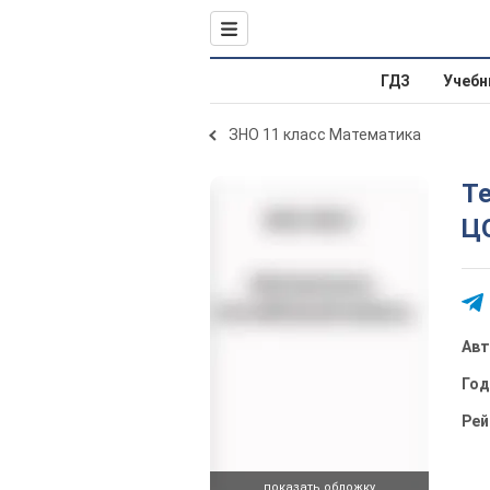
ГДЗ
Учебн
ЗНО 11 класс Математика
Т
Ц
Ав
Го
Рей
показать обложку