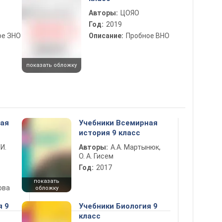
Авторы:
ЦОЯО
Год:
2019
ое ЗНО
Описание:
Пробное ВНО
показать обложку
ная
Учебники Всемирная
история 9 класс
 И.
Авторы:
А.А. Мартынюк,
О. А. Гисем
Год:
2017
показать
ова
обложку
я 9
Учебники Биология 9
класс