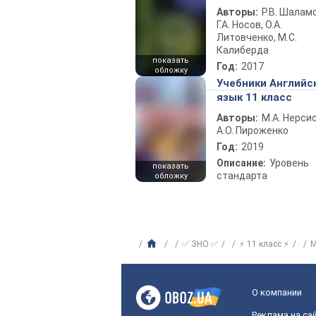
Авторы:
Р.В. Шаламо
Г.А. Носов, О.А.
Литовченко, М.С.
Калиберда
показать
Год:
2017
обложку
Учебники Английс
язык 11 класс
Авторы:
М.А. Нерсис
А.О. Пироженко
Год:
2019
Описание:
Уровень
показать
стандарта
обложку
✅ ЗНО ✅
⚡ 11 класс ⚡
М
О компании
Реклама на са