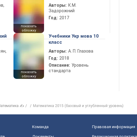
в,
Авторы:
К.М.
Задорожний
Год:
2017
показать
обложку
кий
Учебники Укр мова 10
класс
ян,
Авторы:
А. П. Глазова
Год:
2018
Описание:
Уровень
стандарта
показать
обложку
атематика ✍
Математика 2015 (базовый и углубленный уровень)
Команда
Правовая информация
йте
Документы
Редакционная политика