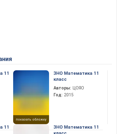
ания
а 11
ЗНО Математика 11
класс
Авторы:
ЦОЯО
Год:
2015
показать обложку
а 11
ЗНО Математика 11
класс