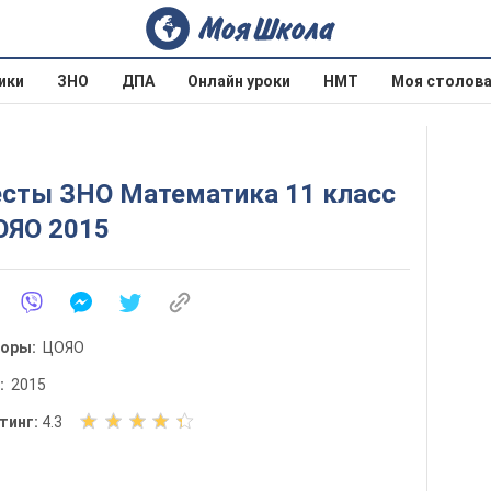
ики
ЗНО
ДПА
Онлайн уроки
НМТ
Моя столов
есты ЗНО Математика 11 класс
ОЯО 2015
торы:
ЦОЯО
д:
2015
О
тинг:
4.3
ц
е