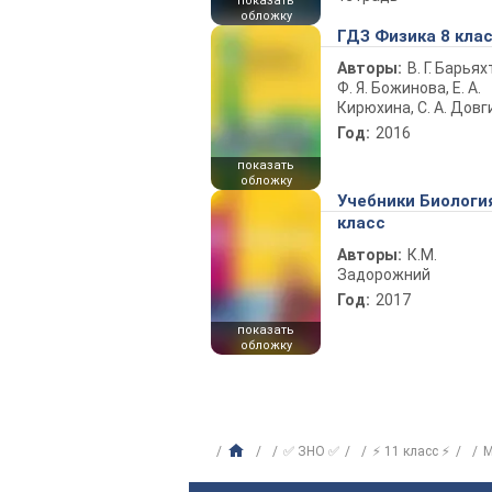
показать
обложку
ГДЗ Физика 8 кла
Авторы:
В. Г. Барьях
Ф. Я. Божинова, Е. А.
Кирюхина, С. А. Довг
Год:
2016
показать
обложку
Учебники Биологи
класс
Авторы:
К.М.
Задорожний
Год:
2017
показать
обложку
✅ ЗНО ✅
⚡ 11 класс ⚡
М