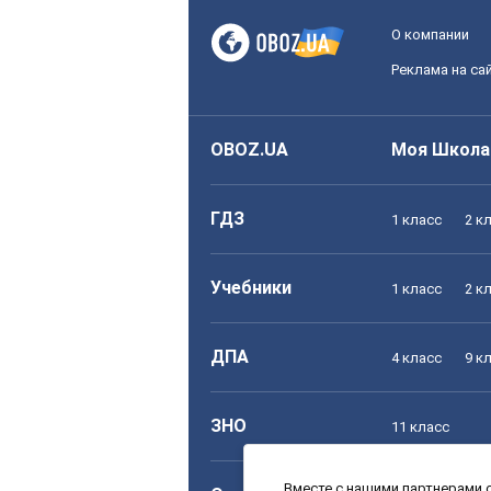
О компании
Реклама на са
OBOZ.UA
Моя Школа
ГДЗ
1 класс
2 к
Учебники
1 класс
2 к
ДПА
4 класс
9 к
ЗНО
11 класс
Вместе с нашими партнерами с