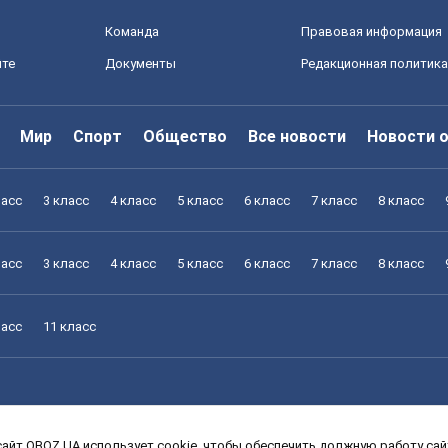
Команда
Правовая информация
йте
Документы
Редакционная политика
Мир
Спорт
Общество
Все новости
Новости 
ласс
3 класс
4 класс
5 класс
6 класс
7 класс
8 класс
ласс
3 класс
4 класс
5 класс
6 класс
7 класс
8 класс
ласс
11 класс
айт OBOZ.UA использует cookie, чтобы обеспечить должную работу сайт