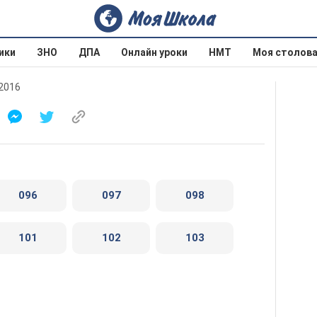
ики
ЗНО
ДПА
Онлайн уроки
НМТ
Моя столов
 2016
096
097
098
101
102
103