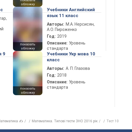
показать
обложку
сс
Учебники Английский
язык 11 класс
тар,
Авторы:
М.А. Нерсисян,
ий
А.О. Пироженко
Год:
2019
Описание:
Уровень
показать
стандарта
обложку
я 9
Учебники Укр мова 10
класс
Авторы:
А. П. Глазова
Год:
2018
Описание:
Уровень
стандарта
показать
обложку
атематика ✍
Математика. Типові тести ЗНО 2016 рік
Тест 10