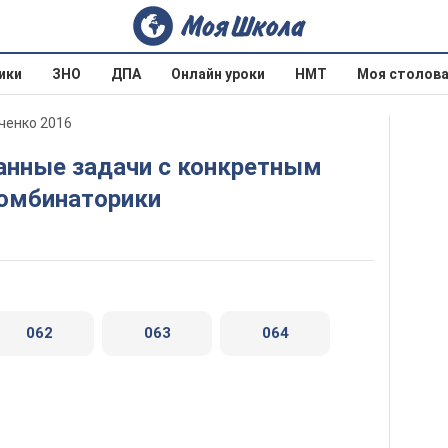
ики
ЗНО
ДПА
Онлайн уроки
НМТ
Моя столов
ченко 2016
омбинаторики
062
063
064