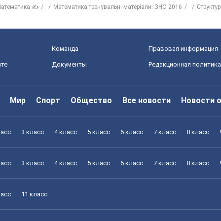
атематика ✍
Математика тренувальні матеріали. ЗНО 2016
Структу
Команда
Правовая информация
йте
Документы
Редакционная политика
Мир
Спорт
Общество
Все новости
Новости 
ласс
3 класс
4 класс
5 класс
6 класс
7 класс
8 класс
ласс
3 класс
4 класс
5 класс
6 класс
7 класс
8 класс
ласс
11 класс