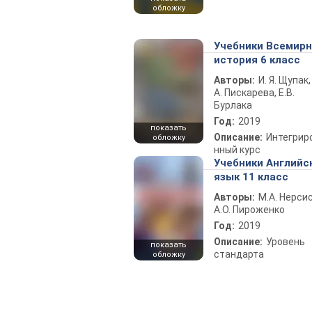
обложку
Учебники Всемир
история 6 класс
Авторы:
И. Я. Щупак,
А. Пискарева, Е.В.
Бурлака
Год:
2019
показать
Описание:
Интегрир
обложку
нный курс
Учебники Английс
язык 11 класс
Авторы:
М.А. Нерсис
А.О. Пироженко
Год:
2019
Описание:
Уровень
показать
стандарта
обложку