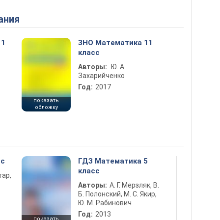
ания
11
ЗНО Математика 11
класс
Авторы:
Ю. А.
Захарийченко
Год:
2017
показать
обложку
сс
ГДЗ Математика 5
класс
тар,
Авторы:
А. Г. Мерзляк, В.
Б. Полонский, М. С. Якир,
Ю. М. Рабинович
Год:
2013
показать