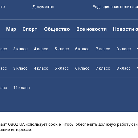
йте
Документы
Редакционная политика
Мир
Спорт
Общество
Все новости
Новости 
ласс
3 класс
4 класс
5 класс
6 класс
7 класс
8 класс
ласс
3 класс
4 класс
5 класс
6 класс
7 класс
8 класс
ласс
11 класс
айт OBOZ.UA использует cookie, чтобы обеспечить должную работу сайт
ласс
3 класс
4 класс
5 класс
6 класс
7 класс
8 класс
вашим интересам.