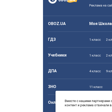
Реклама на са
OBOZ.UA
Моя Школа
ГДЗ
1 класс
2 к
Учебники
1 класс
2 к
ДПА
4 класс
9 к
ЗНО
11 класс
Вместе с нашими партнерами с
Онлайн уроки
1 класс
2 к
контент и реклама отвечали 