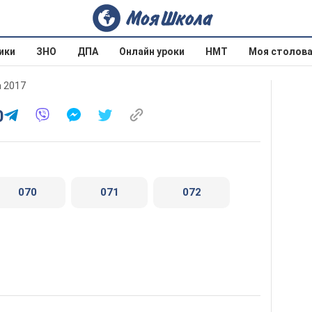
ики
ЗНО
ДПА
Онлайн уроки
НМТ
Моя столов
а 2017
0
070
071
072