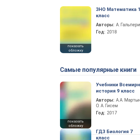
ЗНО Математика 
класс
Авторы:
А. Гальпер
Год:
2018
показать
обложку
Самые популярные книги
Учебники Всемир
история 9 класс
Авторы:
А.А. Марты
О. А. Гисем
Год:
2017
показать
обложку
ГДЗ Биология 7
класс