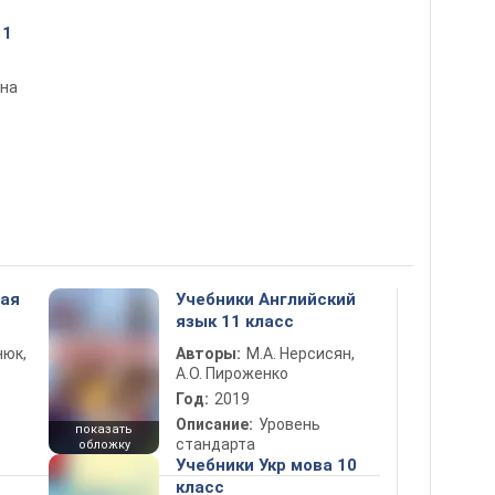
11
ина
ная
Учебники Английский
язык 11 класс
нюк,
Авторы:
М.А. Нерсисян,
А.О. Пироженко
Год:
2019
Описание:
Уровень
показать
стандарта
обложку
Учебники Укр мова 10
класс