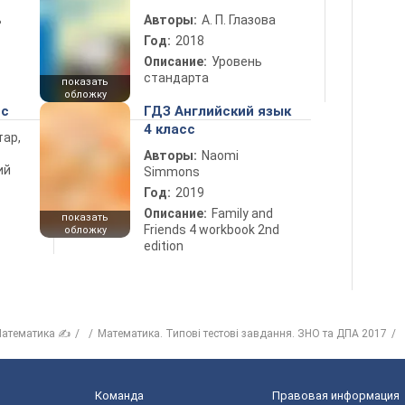
ь
Авторы:
А. П. Глазова
Год:
2018
Описание:
Уровень
стандарта
показать
обложку
сс
ГДЗ Английский язык
4 класс
тар,
Авторы:
Naomi
ий
Simmons
Год:
2019
Описание:
Family and
показать
Friends 4 workbook 2nd
обложку
edition
атематика ✍
Математика. Типові тестові завдання. ЗНО та ДПА 2017
Команда
Правовая информация