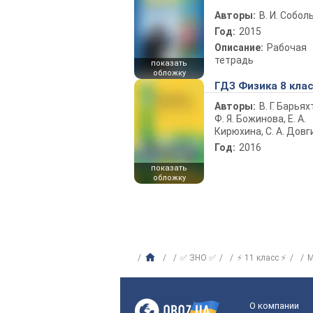
Авторы:
В. И. Собол
Год:
2015
Описание:
Рабочая
тетрадь
показать
обложку
ГДЗ Физика 8 кла
Авторы:
В. Г. Барьях
Ф. Я. Божинова, Е. А.
Кирюхина, С. А. Довг
Год:
2016
показать
обложку
✅ ЗНО ✅
⚡ 11 класс ⚡
М
О компании