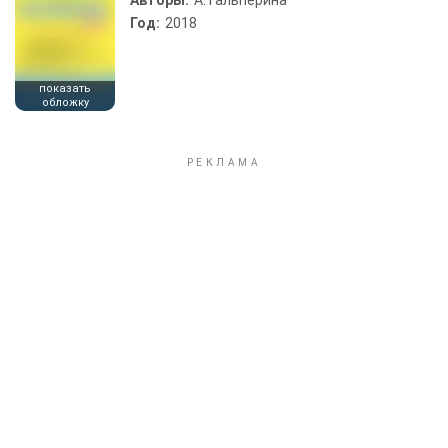
Авторы:
А. Гальперина
Год:
2018
показать
обложку