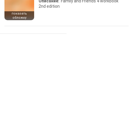
Описание:
Family and Friends 4 workbook
2nd edition
показать
обложку