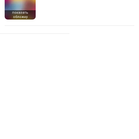
показать
обложку