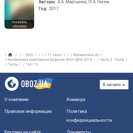
Авторы:
А.А. Мартынюк, О. А. Гисем
Год:
2017
показать
обложку
✅ ЗНО ✅
⚡ 11 класс ⚡
Математика ✍
Математика комплексне видання ЗНО+ДПА 2018
Часть 3. Тесты
Тесты
Тест 16
В начало
О компании
Команда
Правовая информация
Политика
конфиденциальности
Реклама на сайте
Документы