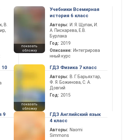
5
Учебники Всемирная
история 6 класс
к, В.
Авторы:
И. Я. Щупак, И.
ир,
А. Пискарева, Е.В.
Бурлака
Год:
2019
показать
Описание:
Интегрирова
обложку
х
нный курс
 10
ГДЗ Физика 7 класс
Авторы:
В. Г. Барьяхтар,
Ф. Я. Божинова, С. А.
а
Довгий
Год:
2015
показать
обложку
я 9
ГДЗ Английский язык
4 класс
Авторы:
Naomi
Simmons