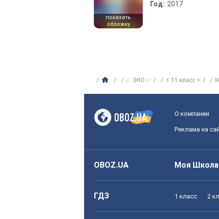
Год:
2017
показать
обложку
✅ ЗНО ✅
⚡ 11 класс ⚡
М
О компании
Реклама на са
OBOZ.UA
Моя Школа
ГДЗ
1 класс
2 к