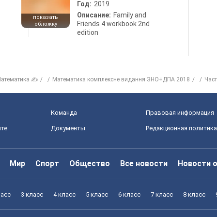
Год:
2019
Описание:
Family and
показать
Friends 4 workbook 2nd
обложку
edition
атематика ✍
Математика комплексне видання ЗНО+ДПА 2018
Част
Команда
Правовая информация
йте
Документы
Редакционная политика
Мир
Спорт
Общество
Все новости
Новости 
ласс
3 класс
4 класс
5 класс
6 класс
7 класс
8 класс