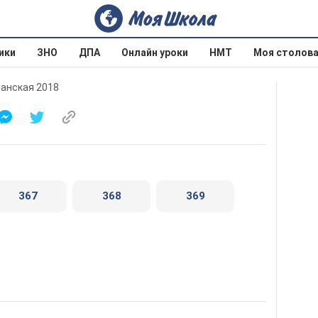
ики
ЗНО
ДПА
Онлайн уроки
НМТ
Моя столов
шанская 2018
367
368
369