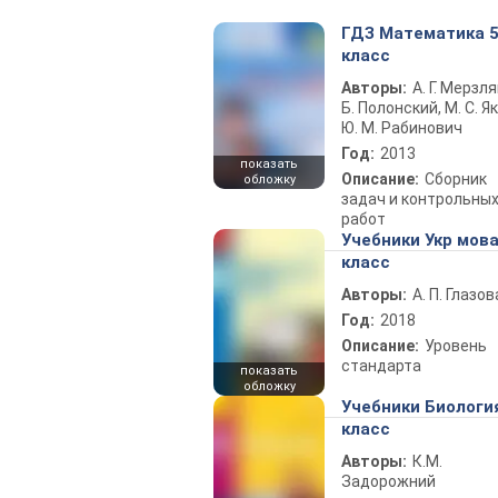
ГДЗ Математика 
класс
Авторы:
А. Г. Мерзля
Б. Полонский, М. С. Як
Ю. М. Рабинович
Год:
2013
показать
Описание:
Сборник
обложку
задач и контрольны
работ
Учебники Укр мова
класс
Авторы:
А. П. Глазов
Год:
2018
Описание:
Уровень
стандарта
показать
обложку
Учебники Биологи
класс
Авторы:
К.М.
Задорожний