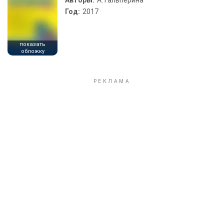
Авторы:
А. Гальперина
Год:
2017
показать
обложку