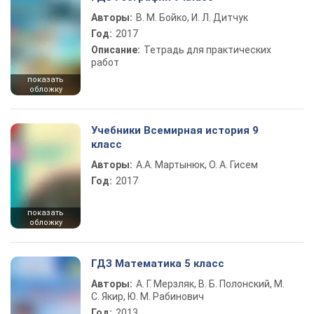
Авторы:
В. М. Бойко, И. Л. Дитчук
Год:
2017
Описание:
Тетрадь для практических
работ
показать
обложку
Учебники Всемирная история 9
класс
Авторы:
А.А. Мартынюк, О. А. Гисем
Год:
2017
показать
обложку
ГДЗ Математика 5 класс
Авторы:
А. Г. Мерзляк, В. Б. Полонский, М.
С. Якир, Ю. М. Рабинович
Год:
2013