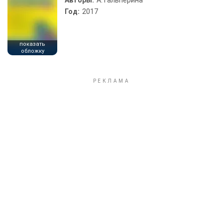
Авторы:
А. Гальперина
Год:
2017
показать
обложку