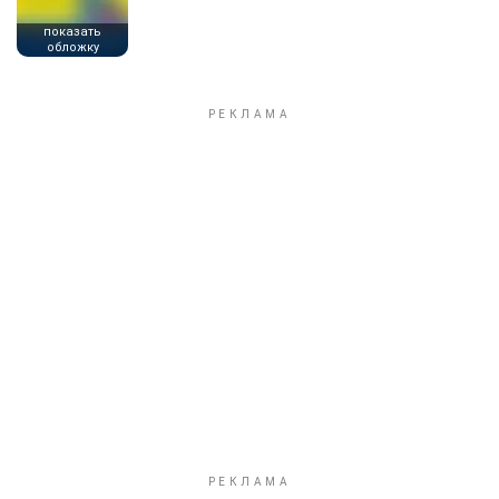
показать
обложку