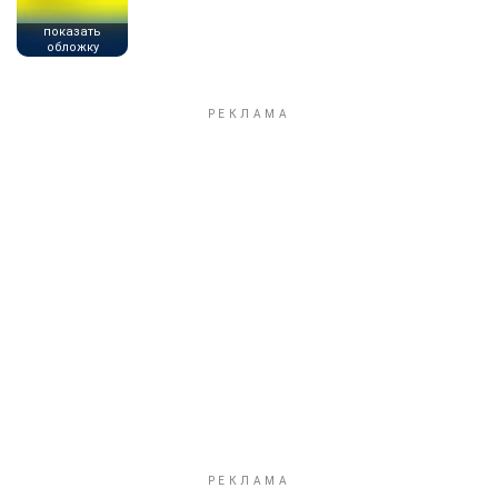
показать
обложку