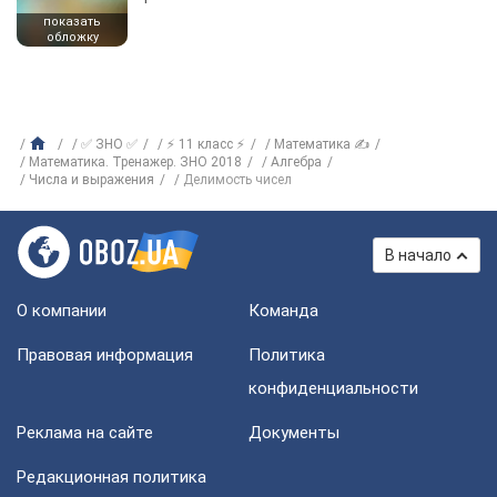
показать
обложку
✅ ЗНО ✅
⚡ 11 класс ⚡
Математика ✍
Математика. Тренажер. ЗНО 2018
Алгебра
Числа и выражения
Делимость чисел
В начало
О компании
Команда
Правовая информация
Политика
конфиденциальности
Реклама на сайте
Документы
Редакционная политика