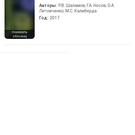
Авторы:
Р.В. Шаламов, Г.А. Носов, О.А.
Литовченко, М.С. Калиберда
Год:
2017
показать
обложку