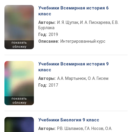
Учебники Всемирная история 6
класс
Авторы:
И. Я. Щупак, И. А. Пискарева, Е.В.
Бурлака
Год:
2019
Описание:
Интегрированный курс
показать
обложку
Учебники Всемирная история 9
класс
Авторы:
А.А. Мартынюк, О. А. Гисем
Год:
2017
показать
обложку
Учебники Биология 9 класс
Авторы:
Р.В. Шаламов, Г.А. Носов, О.А.