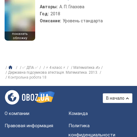
Авторы:
А. П. Глазова
Год:
2018
Описание:
Уровень стандарта
показать
обложку
✅ ДПА ✅
⚡ 4 класс ⚡
Математика ✍
Державна підсумкова атестація. Математика. 2013.
Контрольна робота 18
В начало
О компании
Команда
Правовая информация
Политика
конфиденциальности