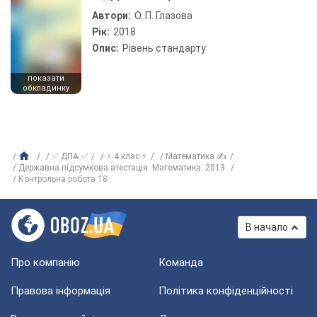
Автори:
О. П. Глазова
Рік:
2018
Опис:
Рівень стандарту
показати
обкладинку
✅ ДПА ✅
⚡ 4 клас ⚡
Математика ✍
Державна підсумкова атестація. Математика. 2013.
Контрольна робота 18
В начало
Про компанію
Команда
Правова інформація
Політика конфіденційності