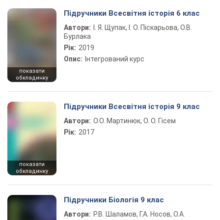
Підручники Всесвітня історія 6 клас
Автори:
І. Я. Щупак, І. О. Піскарьова, О.В.
Бурлака
Рік:
2019
Опис:
Інтегрований курс
показати
обкладинку
Підручники Всесвітня історія 9 клас
Автори:
О.О. Мартинюк, О. О. Гісем
Рік:
2017
показати
обкладинку
Підручники Біологія 9 клас
Автори:
Р.В. Шаламов, Г.А. Носов, О.А.