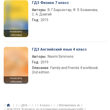
ГДЗ Физика 7 класс
Авторы:
В. Г. Барьяхтар, Ф. Я. Божинова,
С. А. Довгий
Год:
2015
показать
обложку
ГДЗ Английский язык 4 класс
Авторы:
Naomi Simmons
Год:
2019
Описание:
Family and Friends 4 workbook
2nd edition
показать
обложку
✅ ДПА ✅
⚡ 4 класс ⚡
Математика ✍
ДПА-2018. Відповіді до підсумкових контрольних робіт