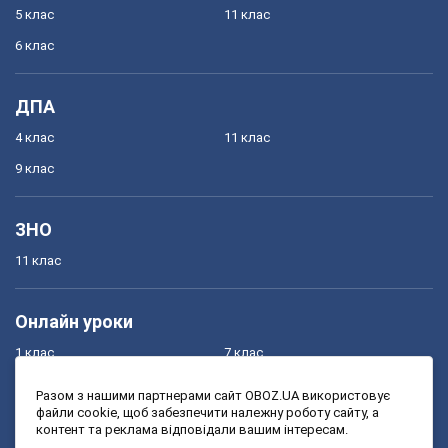
5 клас
11 клас
6 клас
ДПА
4 клас
11 клас
9 клас
ЗНО
11 клас
Онлайн уроки
1 клас
7 клас
2 клас
8 клас
Разом з нашими партнерами сайт OBOZ.UA використовує
файли cookie, щоб забезпечити належну роботу сайту, а
3 клас
9 клас
контент та реклама відповідали вашим інтересам.
4 клас
10 клас