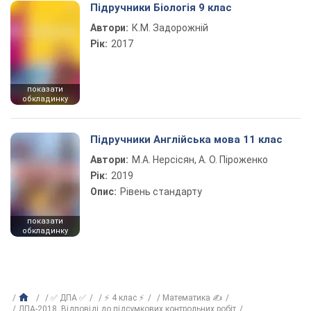
Підручники Біологія 9 клас
Автори:
К.М. Задорожній
Рік:
2017
показати
обкладинку
Підручники Англійська мова 11 клас
Автори:
М.А. Нерсісян, А. О. Піроженко
Рік:
2019
Опис:
Рівень стандарту
показати
обкладинку
✅ ДПА ✅
⚡ 4 клас ⚡
Математика ✍
ДПА-2018. Відповіді до підсумкових контрольних робіт