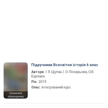
Підручники Всесвітня історія 6 клас
Автори:
І. Я. Щупак, І. О. Піскарьова, О.В.
Бурлака
Рік:
2019
Опис:
Інтегрований курс
показати
обкладинку