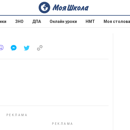
ики
ЗНО
ДПА
Онлайн уроки
НМТ
Моя столов