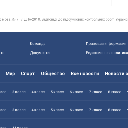
р мова ✍
ДПА-2018. Відповіді до підсумкових контрольних робіт. Україн
Команда
Правовая информация
йте
Документы
Редакционная политика
Мир
Спорт
Общество
Все новости
Новости 
ласс
3 класс
4 класс
5 класс
6 класс
7 класс
8 класс
ласс
3 класс
4 класс
5 класс
6 класс
7 класс
8 класс
ласс
11 класс