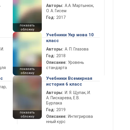
ь
Авторы:
А.А. Мартынюк,
О. А. Гисем
Год:
2017
показать
обложку
Учебники Укр мова 10
класс
 И.
Авторы:
А. П. Глазова
Год:
2018
Описание:
Уровень
для
стандарта
показать
обложку
сс
Учебники Всемирная
история 6 класс
тар,
Авторы:
И. Я. Щупак, И.
А. Пискарева, Е.В.
Бурлака
Год:
2019
показать
Описание:
Интегрирова
обложку
нный курс