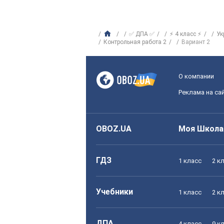
✅ ДПА ✅
⚡ 4 класс ⚡
Ук
Контрольная работа 2
Вариант 2
О компании
Реклама на са
OBOZ.UA
Моя Школа
ГДЗ
1 класс
2 к
Учебники
1 класс
2 к
ДПА
4 класс
9 к