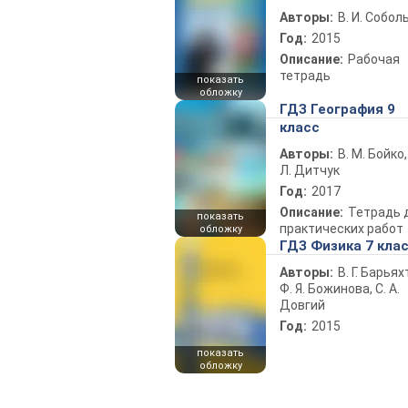
Авторы:
В. И. Собол
Год:
2015
Описание:
Рабочая
тетрадь
показать
обложку
ГДЗ География 9
класс
Авторы:
В. М. Бойко,
Л. Дитчук
Год:
2017
Описание:
Тетрадь 
показать
практических работ
обложку
ГДЗ Физика 7 кла
Авторы:
В. Г. Барьях
Ф. Я. Божинова, С. А.
Довгий
Год:
2015
показать
обложку