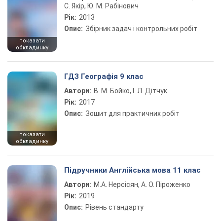
С. Якір, Ю. М. Рабінович
Рік:
2013
Опис:
Збірник задач і контрольних робіт
показати
обкладинку
ГДЗ Географія 9 клас
Автори:
В. М. Бойко, І. Л. Дітчук
Рік:
2017
Опис:
Зошит для практичних робіт
показати
обкладинку
Підручники Англійська мова 11 клас
Автори:
М.А. Нерсісян, А. О. Піроженко
Рік:
2019
Опис:
Рівень стандарту