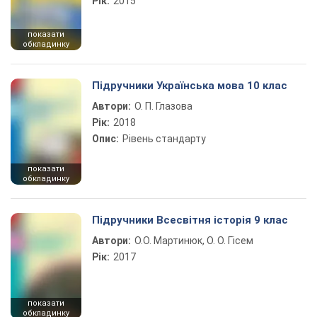
Рік:
2015
показати
обкладинку
Підручники Українська мова 10 клас
Автори:
О. П. Глазова
Рік:
2018
Опис:
Рівень стандарту
показати
обкладинку
Підручники Всесвітня історія 9 клас
Автори:
О.О. Мартинюк, О. О. Гісем
Рік:
2017
показати
обкладинку