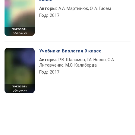
Авторы:
А.А. Мартынюк, О. А. Гисем
Год:
2017
показать
обложку
Учебники Биология 9 класс
Авторы:
Р.В. Шаламов, Г.А. Носов, О.А.
Литовченко, М.С. Калиберда
Год:
2017
показать
обложку