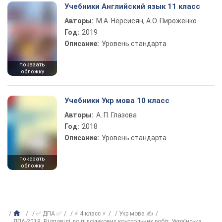
Учебники Английский язык 11 класс
Авторы:
М.А. Нерсисян, А.О. Пироженко
Год:
2019
Описание:
Уровень стандарта
показать
обложку
Учебники Укр мова 10 класс
Авторы:
А. П. Глазова
Год:
2018
Описание:
Уровень стандарта
показать
обложку
✅ ДПА ✅
⚡ 4 класс ⚡
Укр мова ✍
ДПА-2018. Відповіді до підсумкових контрольних робіт. Українська