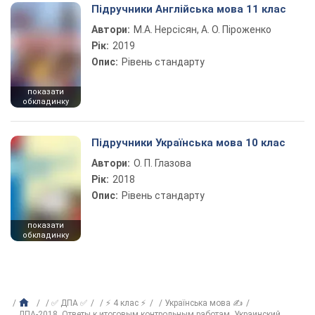
Підручники Англійська мова 11 клас
Автори:
М.А. Нерсісян, А. О. Піроженко
Рік:
2019
Опис:
Рівень стандарту
показати
обкладинку
Підручники Українська мова 10 клас
Автори:
О. П. Глазова
Рік:
2018
Опис:
Рівень стандарту
показати
обкладинку
✅ ДПА ✅
⚡ 4 клас ⚡
Українська мова ✍
ДПА-2018. Ответы к итоговым контрольным работам. Украинский