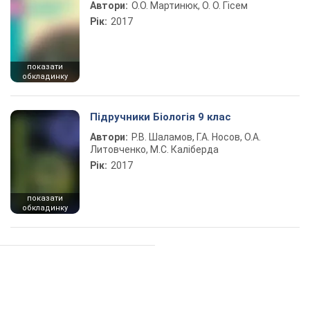
Автори:
О.О. Мартинюк, О. О. Гісем
Рік:
2017
показати
обкладинку
Підручники Біологія 9 клас
Автори:
Р.В. Шаламов, Г.А. Носов, О.А.
Литовченко, М.С. Каліберда
Рік:
2017
показати
обкладинку