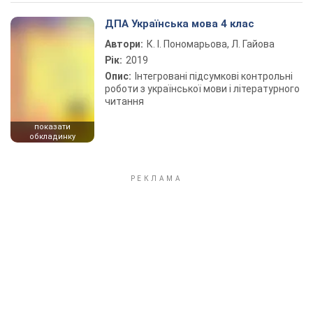
Play Video
ДПА Українська мова 4 клас
Автори:
К. І. Пономарьова, Л. Гайова
Рік:
2019
Опис:
Інтегровані підсумкові контрольні
роботи з української мови і літературного
читання
показати
обкладинку