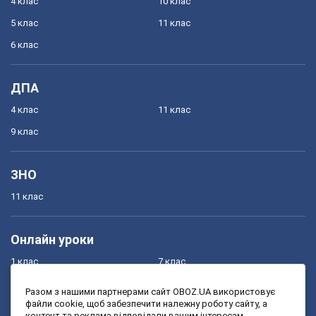
4 клас
10 клас
5 клас
11 клас
6 клас
ДПА
4 клас
11 клас
9 клас
ЗНО
11 клас
Онлайн уроки
1 клас
7 клас
2 клас
8 клас
Разом з нашими партнерами сайт OBOZ.UA використовує
файли cookie, щоб забезпечити належну роботу сайту, а
3 клас
9 клас
контент та реклама відповідали вашим інтересам.