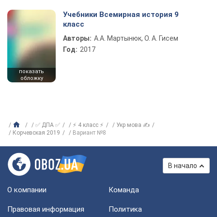
Учебники Всемирная история 9
класс
Авторы:
А.А. Мартынюк, О. А. Гисем
Год:
2017
показать
обложку
✅ ДПА ✅
⚡ 4 класс ⚡
Укр мова ✍
Корчевская 2019
Вариант №8
В начало
О компании
Команда
Правовая информация
Политика