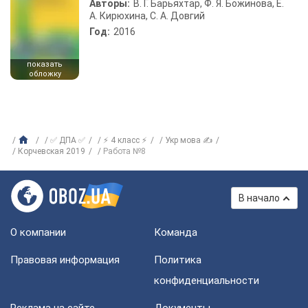
Авторы:
В. Г. Барьяхтар, Ф. Я. Божинова, Е.
А. Кирюхина, С. А. Довгий
Год:
2016
показать
обложку
✅ ДПА ✅
⚡ 4 класс ⚡
Укр мова ✍
Корчевская 2019
Работа №8
В начало
О компании
Команда
Правовая информация
Политика
конфиденциальности