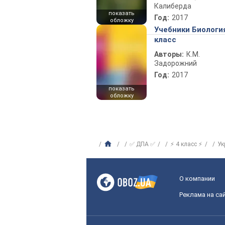
Калиберда
показать
Год:
2017
обложку
Учебники Биологи
класс
Авторы:
К.М.
Задорожний
Год:
2017
показать
обложку
✅ ДПА ✅
⚡ 4 класс ⚡
Ук
О компании
Реклама на са