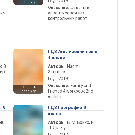
Год:
2019
обложку
Описание:
Ответы к
ным
ориентировочных
контрольных работ
5
ГДЗ Английский язык
4 класс
к, В.
Авторы:
Naomi
ир,
Simmons
Год:
2019
Описание:
Family and
показать
Friends 4 workbook 2nd
обложку
х
edition
я 9
ГДЗ География 9
класс
в,
Авторы:
В. М. Бойко, И.
Л. Дитчук
Год:
2017