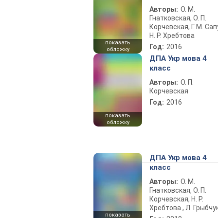
Авторы:
О. М.
Гнатковская, О. П.
Корчевская, Г. М. Сапу
Н. Р. Хребтова
показать
Год:
2016
обложку
ДПА Укр мова 4
класс
Авторы:
О. П.
Корчевская
Год:
2016
показать
обложку
ДПА Укр мова 4
класс
Авторы:
О. М.
Гнатковская, О. П.
Корчевская, Н. Р.
Хребтова , Л. Грыбчу
показать