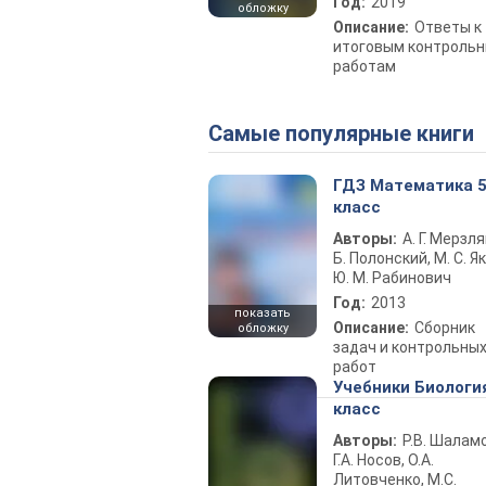
Год:
2019
обложку
Описание:
Ответы к
итоговым контроль
работам
Самые популярные книги
ГДЗ Математика 
класс
Авторы:
А. Г. Мерзля
Б. Полонский, М. С. Як
Ю. М. Рабинович
Год:
2013
показать
Описание:
Сборник
обложку
задач и контрольны
работ
Учебники Биологи
класс
Авторы:
Р.В. Шаламо
Г.А. Носов, О.А.
Литовченко, М.С.