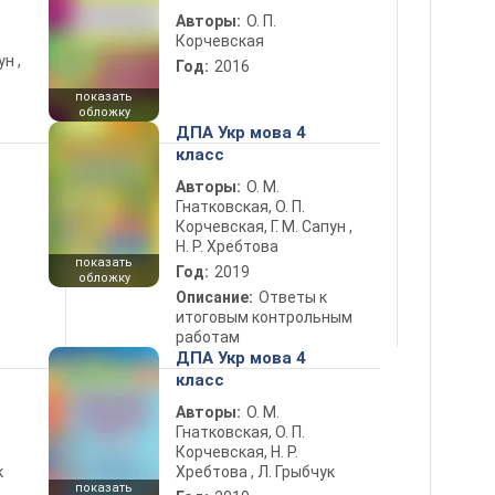
Авторы:
О. П.
Корчевская
н ,
Год:
2016
показать
обложку
ДПА Укр мова 4
класс
Авторы:
О. М.
Гнатковская, О. П.
Корчевская, Г. М. Сапун ,
Н. Р. Хребтова
показать
Год:
2019
обложку
Описание:
Ответы к
итоговым контрольным
работам
ДПА Укр мова 4
класс
Авторы:
О. М.
Гнатковская, О. П.
Корчевская, Н. Р.
к
Хребтова , Л. Грыбчук
показать