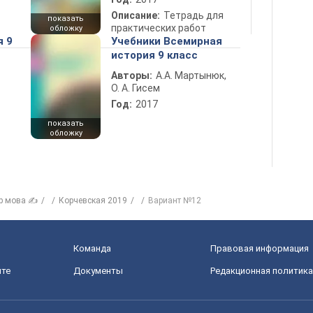
Описание:
Тетрадь для
показать
практических работ
обложку
я 9
Учебники Всемирная
история 9 класс
Авторы:
А.А. Мартынюк,
О. А. Гисем
Год:
2017
показать
обложку
р мова ✍
Корчевская 2019
Вариант №12
Команда
Правовая информация
йте
Документы
Редакционная политика